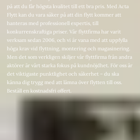
på att du får högsta kvalitet till ett bra pris. Med Acta
Flytt kan du vara säker på att din flytt kommer att
hanteras med professionell expertis, till
konkurrenskraftiga priser. Vår flyttfirma har varit
verksam sedan 2006, och vi är vana med att uppfylla
höga krav vid flyttning, montering och
magasinering
.
Men det som verkligen skiljer vår flyttfirma från andra
aktörer är vårt starka fokus på kundnöjdhet. För oss är
det viktigaste punktlighet och säkerhet – du ska
känna dig trygg med att lämna över flytten till oss.
Beställ en
kostnadsfri offert
.