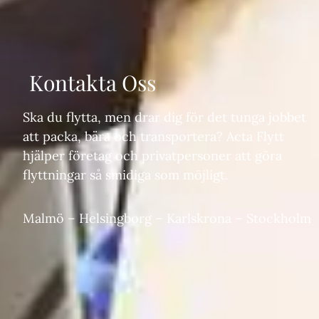
Kontakta Oss
Ska du flytta, men drar dig för det tunga jobbet
att packa, bära och transportera? Acta Flytt
hjälper företag och privatpersoner att göra
flyttningar så smidiga som möjligt.
Malmö
–
Helsingborg
–
Karlskrona
–
Stockholm