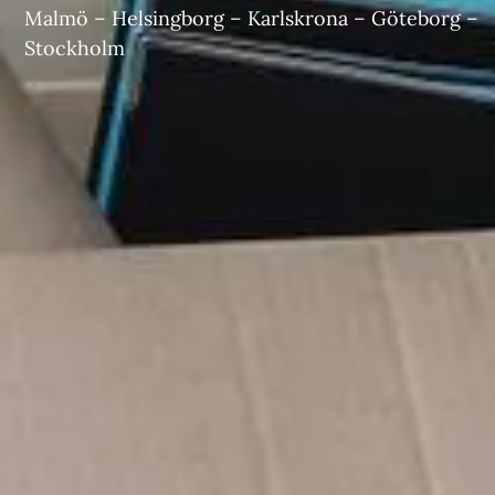
Malmö
– Helsingborg –
Karlskrona
–
Göteborg
–
Stockholm