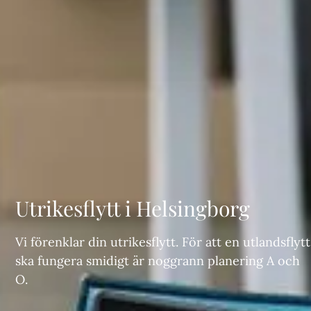
Utrikesflytt i Helsingborg
Vi förenklar din utrikesflytt. För att en utlandsflytt
ska fungera smidigt är noggrann planering A och
O.