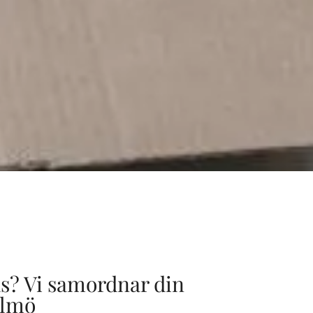
s? Vi samordnar din
almö