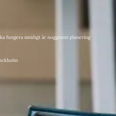
t ska fungera smidigt är noggrann planering
ockholm