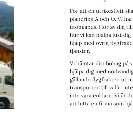
För att en utrikesflytt s
planering A och O. Vi har
utomlands. Hör av dig til
hur vi kan hjälpa just dig
hjälp med övrig flygfrak
tjänster.
Vi hämtar ditt bohag på valf
hjälpa dig med nödvändi
gällande flygfrakten uto
transporten till valfri int
inte vara enklare. Vi är d
att hitta en firma som hj