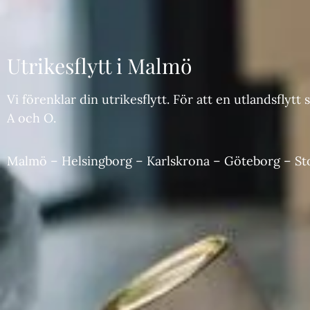
Utrikesflytt i Malmö
Vi förenklar din utrikesflytt. För att en utlandsflyt
A och O.
Malmö –
Helsingborg
–
Karlskrona
–
Göteborg
–
St