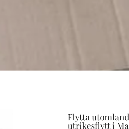
Flytta utomland
utrikesflytt i M