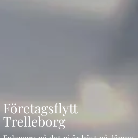
Företagsflytt
Trelleborg
Fokusera på det ni är bäst på, lämna