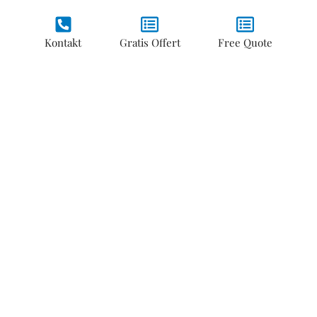
Har flyttfirman F-skatt
Kontakt
Gratis Offert
Free Quote
Detta kollar du på bl.a
Ratsit.se
Har flyttfirman trafiktillstånd?
Detta kollar du på
Transportstyrelsen.
Är företaget försäkrat?
Detta kollar du med flyttfirman. Begär ett
försäkringsbrev.