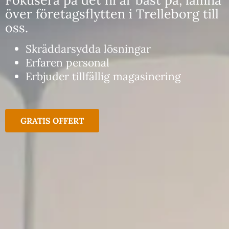
över företagsflytten i Trelleborg till
oss.
Skräddarsydda lösningar
Erfaren personal
Erbjuder tillfällig magasinering
GRATIS OFFERT